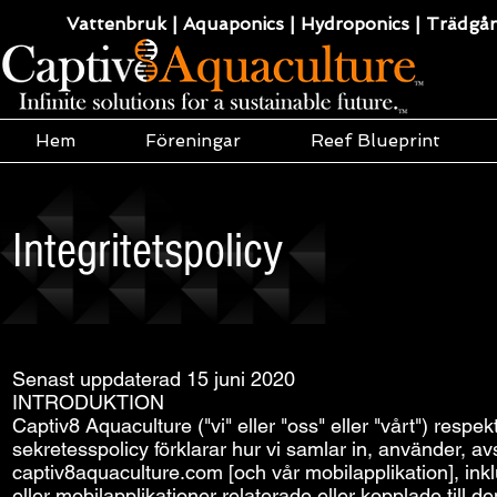
Vattenbruk | Aquaponics | Hydroponics | Trädgård
Hem
Föreningar
Reef Blueprint
Integritetspolicy
Senast uppdaterad 15 juni 2020
INTRODUKTION
Captiv8 Aquaculture ("vi" eller "oss" eller "vårt") respe
sekretesspolicy förklarar hur vi samlar in, använder, a
captiv8aquaculture.com [och vår mobilapplikation], in
eller mobilapplikationer relaterade eller kopplade till 