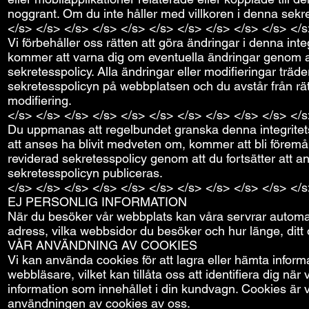
noggrant. Om du inte håller med villkoren i denna sekret
</s> </s> </s> </s> </s> </s> </s> </s> </s> </s> </
Vi förbehåller oss rätten att göra ändringar i denna int
kommer att varna dig om eventuella ändringar genom a
sekretesspolicy. Alla ändringar eller modifieringar träd
sekretesspolicyn på webbplatsen och du avstår från rät
modifiering.
</s> </s> </s> </s> </s> </s> </s> </s> </s> </s> </
Du uppmanas att regelbundet granska denna integritets
att anses ha blivit medveten om, kommer att bli föremå
reviderad sekretesspolicy genom att du fortsätter att
sekretesspolicyn publiceras.
</s> </s> </s> </s> </s> </s> </s> </s> </s> </s> </
EJ PERSONLIG INFORMATION
När du besöker vår webbplats kan våra servrar automati
adress, vilka webbsidor du besöker och hur länge, ditt
VÅR ANVÄNDNING AV COOKIES
Vi kan använda cookies för att lagra eller hämta informa
webbläsare, vilket kan tillåta oss att identifiera dig när
information som innehållet i din kundvagn. Cookies är
användningen av cookies av oss.