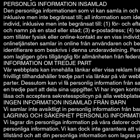
PERSONLIG INFORMATION INSAMLAD
Den personliga informationen som vi kan samla in och lag
inklusive men inte begränsat till; all information som ide
individ, inklusive men inte begränsat till: (1) för- och
och namn på en stad eller stad; (3) e-postadress; (4)
som tillåter fysisk eller online-kontakt av en viss indi
onlinetjänsten samlar in online från användaren och beh
identifierare som beskrivs i denna underavdelning. Person
som lagligen görs tillgänglig för allmänheten från federa
INFORMATION OM TREDJE PART
Vår webbplats kan innehålla länkar eller visa reklam fr
frivilligt tillhandahåller tredje part via länkar på vår 
parter. Dessutom kan vi få personlig information från sam
en tredje part att dela sina uppgifter. Vi har ingen kont
läsa och acceptera sekretesspolicyn på alla webbplats
INGEN INFORMATION INSAMLAD FRÅN BARN
Vi samlar inte avsiktligt in personlig information från b
LAGRING OCH SÄKERHET PERSONLIG INFORMAT
Vi lagrar din personliga information på våra datorer och
personliga information. Vi kan dock inte garantera att v
tillstånd och att din personliga information som lagras p