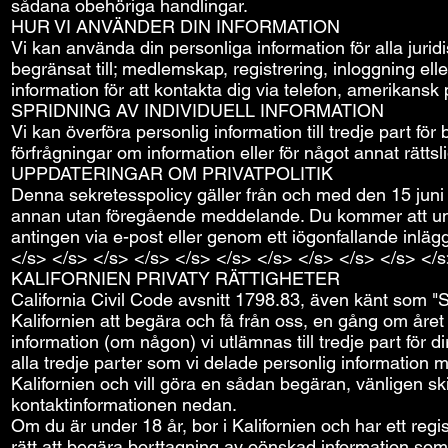
sådana obehöriga handlingar.
HUR VI ANVÄNDER DIN INFORMATION
Vi kan använda din personliga information för alla jurid
begränsat till; medlemskap, registrering, inloggning el
information för att kontakta dig via telefon, amerikansk 
SPRIDNING AV INDIVIDUELL INFORMATION
Vi kan överföra personlig information till tredje part för 
förfrågningar om information eller för något annat rätts
UPPDATERINGAR OM PRIVATPOLITIK
Denna sekretesspolicy gäller från och med den 15 juni 20
annan utan föregående meddelande. Du kommer att under
antingen via e-post eller genom ett iögonfallande inläg
</s> </s> </s> </s> </s> </s> </s> </s> </s> </s> </
KALIFORNIEN PRIVATY RÄTTIGHETER
California Civil Code avsnitt 1798.83, även känt som "S
Kalifornien att begära och få från oss, en gång om åre
information (om någon) vi utlämnas till tredje part f
alla tredje parter som vi delade personlig information
Kalifornien och vill göra en sådan begäran, vänligen ski
kontaktinformationen nedan.
Om du är under 18 år, bor i Kalifornien och har ett regi
rätt att begära borttagning av oönskad information som 